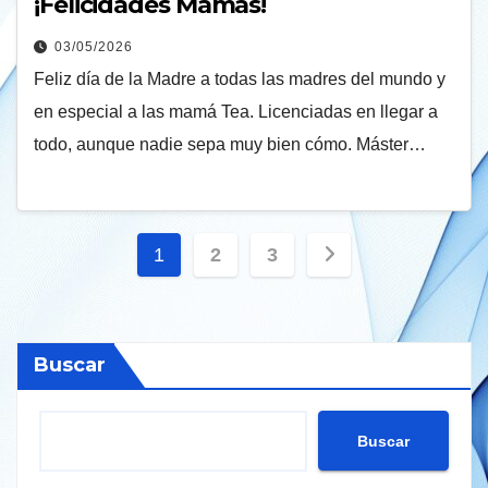
¡Felicidades Mamás!
03/05/2026
Feliz día de la Madre a todas las madres del mundo y
en especial a las mamá Tea. Licenciadas en llegar a
todo, aunque nadie sepa muy bien cómo. Máster…
Paginación
1
2
3
de
entradas
Buscar
Buscar