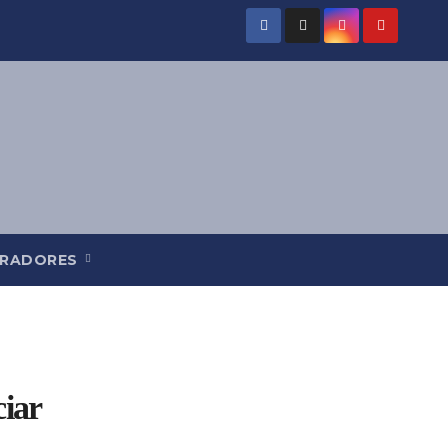
RADORES
iar